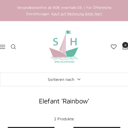
Direkt
Versandkostenfrei ab 80€ innerhalb DE | Für Öffentliche
zum
Einrichtungen
Kauf auf Rechnung (klick hier)
Inhalt
Spielzeughafen
0
Navigation
Sortieren nach
Elefant 'Rainbow'
2 Produkte