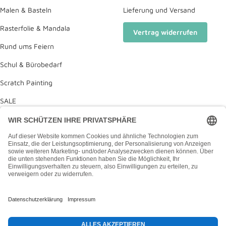
Malen & Basteln
Lieferung und Versand
Rasterfolie & Mandala
Vertrag widerrufen
Rund ums Feiern
Schul & Bürobedarf
Scratch Painting
SALE
Deine Wunschliste
Diamond Painting Anleitung
Land/Region
Deutschland (EUR €)
Made with ❤️ in Hamburg