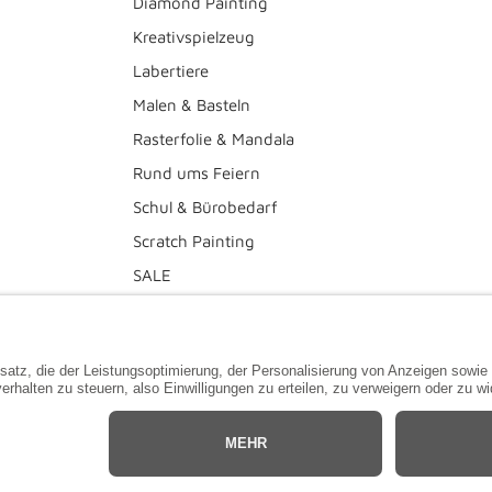
Diamond Painting
Kreativspielzeug
Labertiere
Malen & Basteln
Rasterfolie & Mandala
Rund ums Feiern
Schul & Bürobedarf
Scratch Painting
SALE
Deine Wunschliste
Diamond Painting Anleitung
Wir akzeptieren