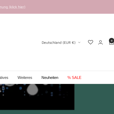
ung (klick hier)
0
Land/Region
Deutschland (EUR €)
tives
Weiteres
Neuheiten
% SALE