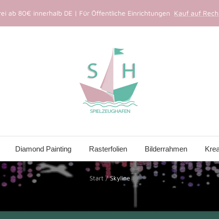
ei ab 80€ innerhalb DE | Für Öffentliche Einrichtungen
Kauf auf Rechn
Spielzeughafen
Diamond Painting
Rasterfolien
Bilderrahmen
Krea
Start
Skyline