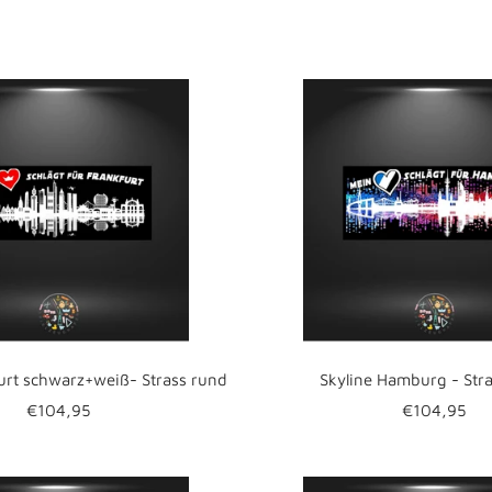
urt schwarz+weiß- Strass rund
Skyline Hamburg - Str
Angebotspreis
Angebotspr
€104,95
€104,95