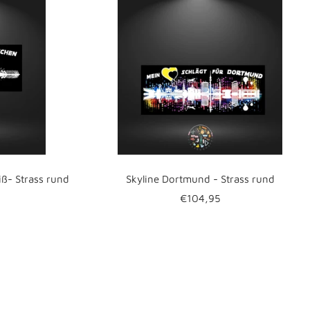
ß- Strass rund
Skyline Dortmund - Strass rund
eis
Angebotspreis
€104,95