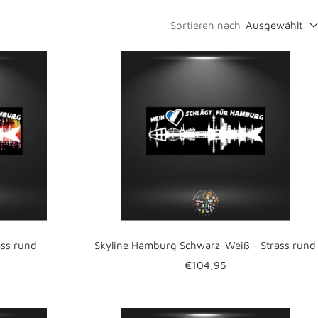
Sortieren nach
Ausgewählt
ass rund
Skyline Hamburg Schwarz-Weiß - Strass rund
eis
Angebotspreis
€104,95