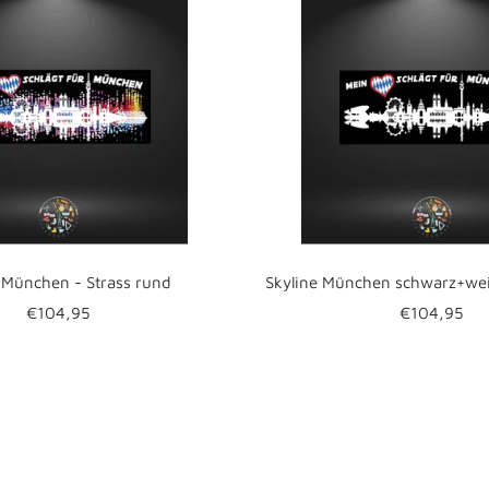
 München - Strass rund
Skyline München schwarz+wei
Angebotspreis
Angebotspr
€104,95
€104,95