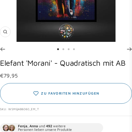
Zoom
Zur
Zur
Zur
Zur
Slide
Slide
Slide
Slide
Elefant 'Morani' - Quadratisch mit AB
1
2
3
4
gehen
gehen
gehen
gehen
Angebotspreis
€79,95
ZU FAVORITEN HINZUFÜGEN
SKU:
WSMQAB6060_EM_T
Fenja, Anna
und
492
weitere
Personen lieben unsere Produkte