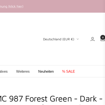
ung (klick hier)
0
Land/Region
Deutschland (EUR €)
tives
Weiteres
Neuheiten
% SALE
C 987 Forest Green - Dark -