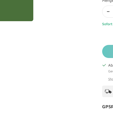
Meng
Me
ve
Sofort
Ab
Gew
Sho
GPSR