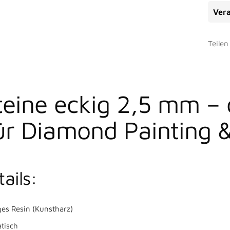
Vera
Teilen
teine eckig 2,5 mm – 
ür Diamond Painting 
ails:
es Resin (Kunstharz)
tisch