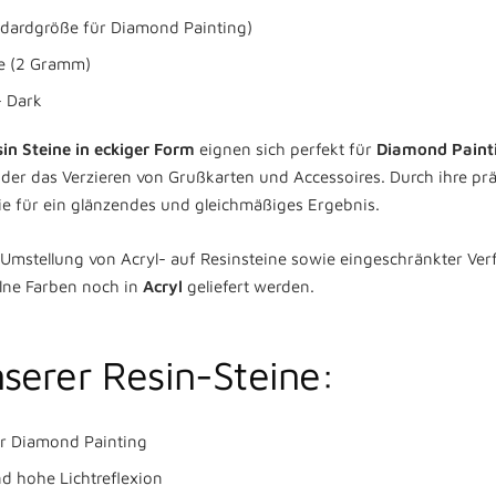
dardgröße für Diamond Painting)
ne (2 Gramm)
- Dark
in Steine in eckiger Form
eignen sich perfekt für
Diamond Paint
 oder das Verzieren von Grußkarten und Accessoires. Durch ihre pr
sie für ein glänzendes und gleichmäßiges Ergebnis.
mstellung von Acryl- auf Resinsteine sowie eingeschränkter Ver
lne Farben noch in
Acryl
geliefert werden.
Favoriten speichern
nserer Resin-Steine:
Wir senden einen Anmeldecode an Ihre E-Mail.
ür Diamond Painting
E-Mail
d hohe Lichtreflexion