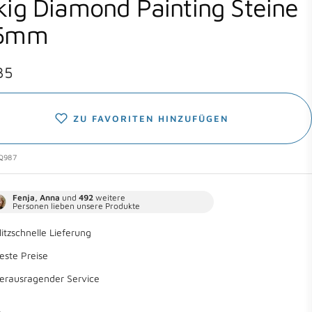
kig Diamond Painting Steine
,5mm
botspreis
35
ZU FAVORITEN HINZUFÜGEN
Q987
Fenja, Anna
und
492
weitere
Personen lieben unsere Produkte
litzschnelle Lieferung
este Preise
erausragender Service