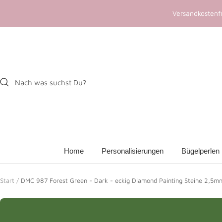
Direkt
Versandkostenfr
zum
Inhalt
Home
Personalisierungen
Bügelperlen
Start
DMC 987 Forest Green - Dark - eckig Diamond Painting Steine 2,5m