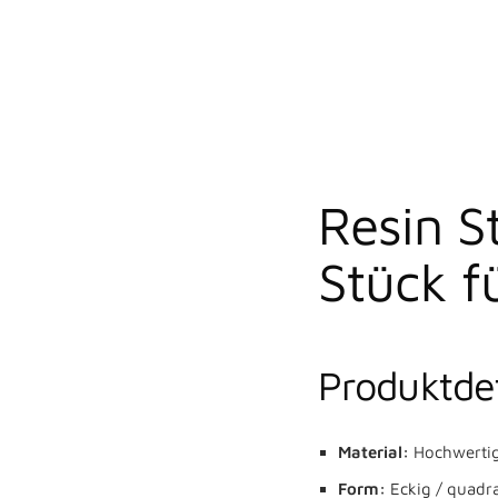
Resin S
Stück f
Produktdet
Material:
Hochwertig
Form:
Eckig / quadra