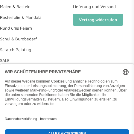
Malen & Basteln
Lieferung und Versand
Rasterfolie & Mandala
Vertrag widerrufen
Rund ums Feiern
Schul & Bürobedarf
Scratch Painting
SALE
Deine Wunschliste
Diamond Painting Anleitung
Land/Region
Deutschland (EUR €)
Made with ❤️ in Hamburg