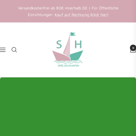
Direkt
Versandkostenfrei ab 80€ innerhalb DE | Für Öffentliche
zum
Einrichtungen
Kauf auf Rechnung (klick hier)
Inhalt
Favoriten speichern
Spielzeughafen
Wir senden einen Anmeldecode an Ihre E-Mail.
0
Navigation
E-Mail
Weiter
Konto erstellen