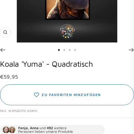
Zoom
Zur
Zur
Zur
Zur
Slide
Slide
Slide
Slide
Koala 'Yuma' - Quadratisch
1
2
3
4
gehen
gehen
gehen
gehen
Angebotspreis
€59,95
ZU FAVORITEN HINZUFÜGEN
SKU:
WSMQ5070_KOAYU
Fenja, Anna
und
492
weitere
Personen lieben unsere Produkte