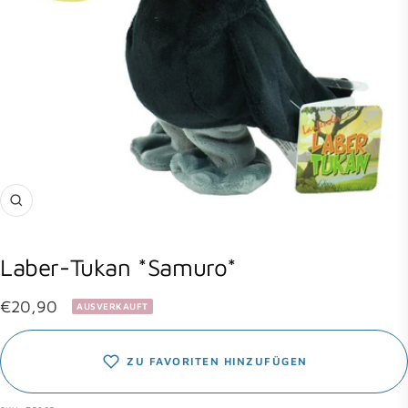
Zoom
Laber-Tukan *Samuro*
Angebotspreis
€20,90
AUSVERKAUFT
ZU FAVORITEN HINZUFÜGEN