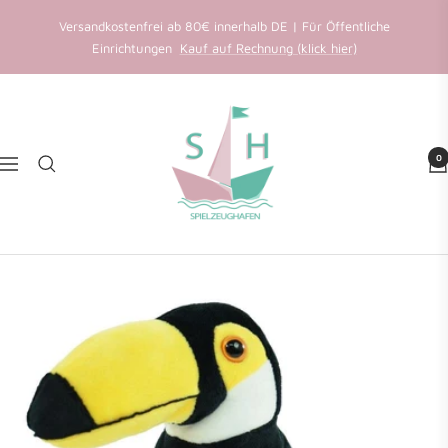
Direkt
Versandkostenfrei ab 80€ innerhalb DE | Für Öffentliche
zum
Einrichtungen
Kauf auf Rechnung (klick hier)
Inhalt
Favoriten speichern
Spielzeughafen
Wir senden einen Anmeldecode an Ihre E-Mail.
0
Navigation
E-Mail
Weiter
Konto erstellen