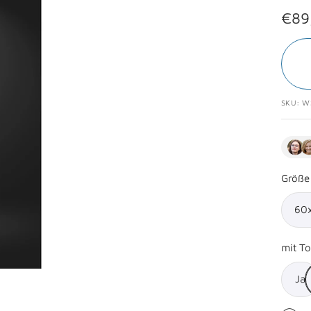
Ange
€89
SKU:
W
Größe
60
mit To
Ja