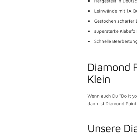
Hergestellt in Deuts
Leinwände mit 1A Qu
Gestochen scharfer 
superstarke Klebefol
Schnelle Bearbeitun
Diamond P
Klein
Wenn auch Du "Do it you
dann ist Diamond Painti
Unsere Dia