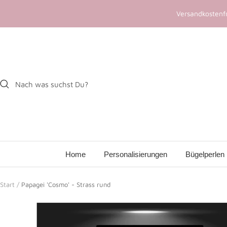
Direkt
Versandkostenfr
zum
Inhalt
Home
Personalisierungen
Bügelperlen
Start
Papagei 'Cosmo' - Strass rund