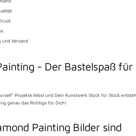
chland
alität
Druck
ie
g und Versand
ainting - Der Bastelspaß für
rself" Projekte liebst und Dein Kunstwerk Stück für Stück entst
Favoriten speichern
ng genau das Richtige für Dich!
Wir senden einen Anmeldecode an Ihre E-Mail.
mond Painting Bilder sind
E-Mail