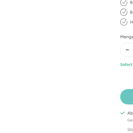
B
B
H
Meng
Me
ve
Sofort
Ab
Gew
Sho