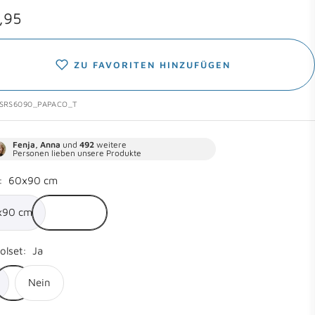
botspreis
,95
ZU FAVORITEN HINZUFÜGEN
SRS6090_PAPACO_T
Fenja, Anna
und
492
weitere
Personen lieben unsere Produkte
:
60x90 cm
x90 cm
olset:
Ja
Nein