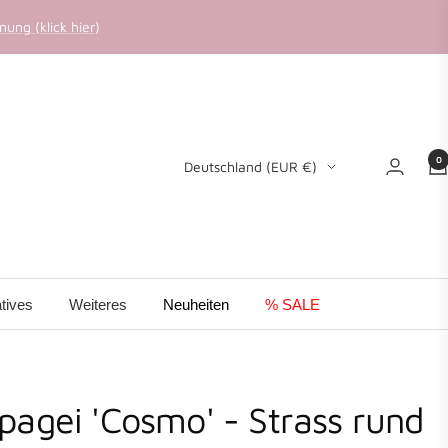
ung (klick hier)
0
Land/Region
Deutschland (EUR €)
tives
Weiteres
Neuheiten
% SALE
pagei 'Cosmo' - Strass rund