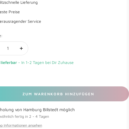
litzschnelle Lieferung
este Preise
erausragender Service
e:
nge
Menge
rringern
erhöhen
 lieferbar
- In 1-2 Tagen bei Dir Zuhause
ZUM WARENKORB HINZUFÜGEN
holung von Hamburg Billstedt möglich
öhnlich fertig in 2 - 4 Tagen
p Informationen ansehen