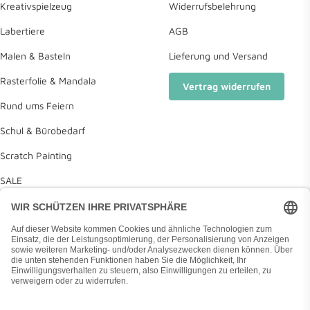
Kreativspielzeug
Widerrufsbelehrung
Labertiere
AGB
Malen & Basteln
Lieferung und Versand
Rasterfolie & Mandala
Vertrag widerrufen
Rund ums Feiern
Schul & Bürobedarf
Scratch Painting
SALE
Deine Wunschliste
Diamond Painting Anleitung
Land/Region
Deutschland (EUR €)