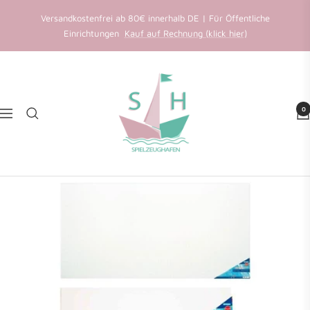
Direkt
Versandkostenfrei ab 80€ innerhalb DE | Für Öffentliche
zum
Einrichtungen
Kauf auf Rechnung (klick hier)
Inhalt
Favoriten speichern
Spielzeughafen
Wir senden einen Anmeldecode an Ihre E-Mail.
0
Navigation
E-Mail
Weiter
Konto erstellen