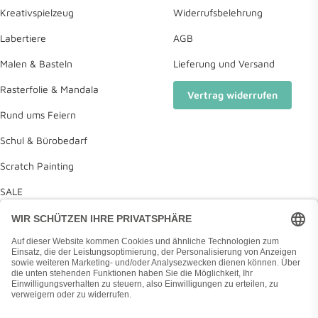
Kreativspielzeug
Widerrufsbelehrung
Labertiere
AGB
Malen & Basteln
Lieferung und Versand
Rasterfolie & Mandala
Vertrag widerrufen
Rund ums Feiern
Schul & Bürobedarf
Scratch Painting
SALE
Deine Wunschliste
Diamond Painting Anleitung
Land/Region
Deutschland (EUR €)