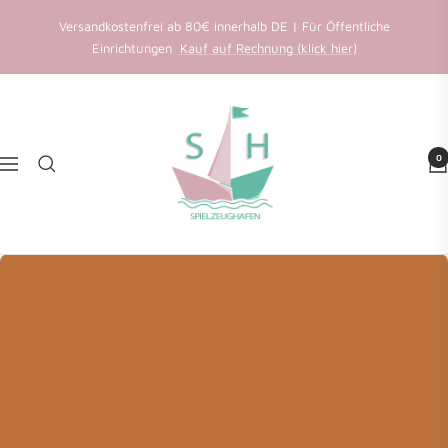
Direkt
Versandkostenfrei ab 80€ innerhalb DE | Für Öffentliche
zum
Einrichtungen
Kauf auf Rechnung (klick hier)
Inhalt
Favoriten speichern
Spielzeughafen
Wir senden einen Anmeldecode an Ihre E-Mail.
0
Navigation
E-Mail
Weiter
Konto erstellen