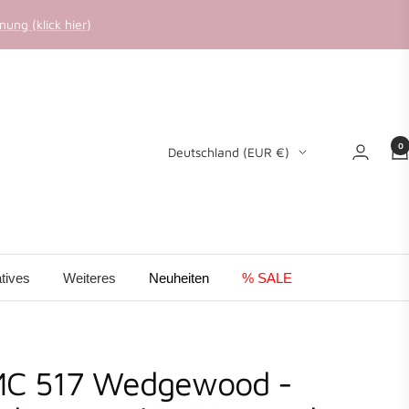
ung (klick hier)
0
Land/Region
Deutschland (EUR €)
tives
Weiteres
Neuheiten
% SALE
C 517 Wedgewood -