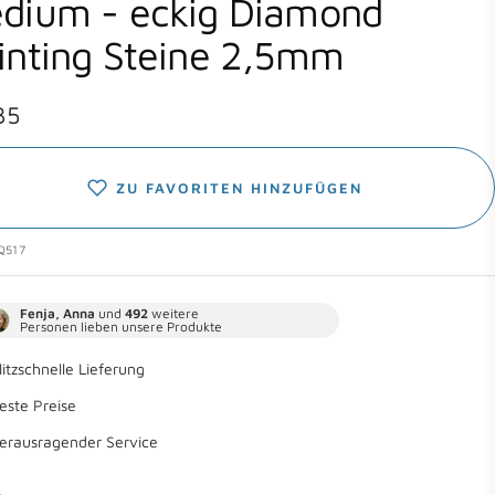
dium - eckig Diamond
inting Steine 2,5mm
botspreis
35
ZU FAVORITEN HINZUFÜGEN
Q517
Fenja, Anna
und
492
weitere
Personen lieben unsere Produkte
litzschnelle Lieferung
este Preise
erausragender Service