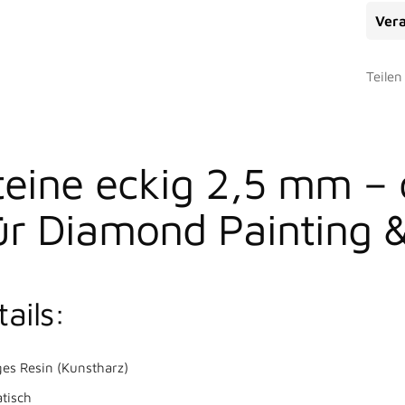
Vera
Teilen
teine eckig 2,5 mm – 
ür Diamond Painting 
ails:
es Resin (Kunstharz)
tisch