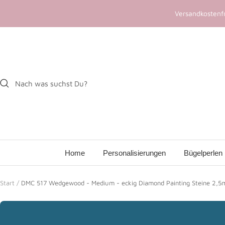
Direkt
Versandkostenfr
zum
Inhalt
Home
Personalisierungen
Bügelperlen
Start
DMC 517 Wedgewood - Medium - eckig Diamond Painting Steine 2,