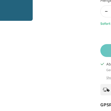
Meng
Me
ve
Sofort
Ab
Gew
Sho
GPSR