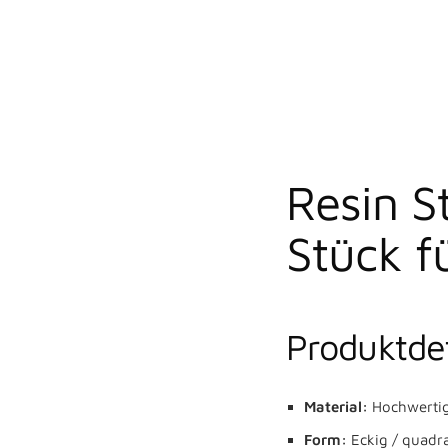
Resin S
Stück f
Produktdet
Material:
Hochwertig
Form:
Eckig / quadra