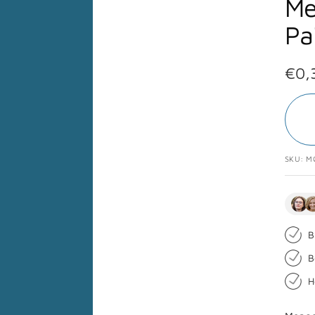
Me
Pa
Ange
€0,
SKU:
M
B
B
H