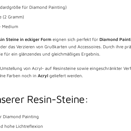
dardgröße für Diamond Painting)
ne (2 Gramm)
 Medium
in Steine in eckiger Form
eignen sich perfekt für
Diamond Paint
 oder das Verzieren von Grußkarten und Accessoires. Durch ihre pr
sie für ein glänzendes und gleichmäßiges Ergebnis.
mstellung von Acryl- auf Resinsteine sowie eingeschränkter Ver
lne Farben noch in
Acryl
geliefert werden.
Favoriten speichern
nserer Resin-Steine:
Wir senden einen Anmeldecode an Ihre E-Mail.
ür Diamond Painting
E-Mail
d hohe Lichtreflexion